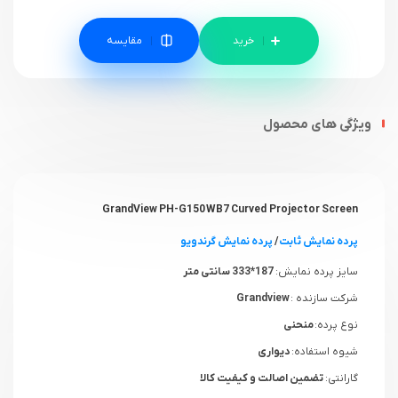
مقایسه
ویژگی های محصول
GrandView PH-G150 WB7 Curved Projector Screen
پرده نمایش ثابت
/
پرده نمایش گرندویو
سایز پرده نمایش:
187*333 سانتی متر
شرکت سازنده :
Grandview
نوع پرده:
منحنی
شیوه استفاده:
دیواری
گارانتی:
تضمین اصالت و کیفیت کالا