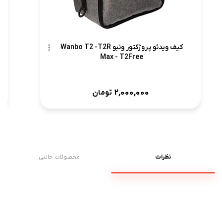
کیف ویدئو پروژکتور ونبو Wanbo T2 -T2R
Max - T2Free
2,000,000
تومان
نظرات
محصولات جانبی