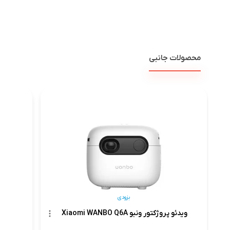
محصولات جانبی
بزودی
ویدئو پروژکتور ونبو Xiaomi WANBO Q6A
وید