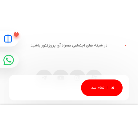
در شبکه های اجتماعی همراه آی پروژکتور باشید
مقایسه
ارتباط با آی پروژکتور
خدمات مشتریان
آدرس و تلفن
وبلاگ آی پروژکتور