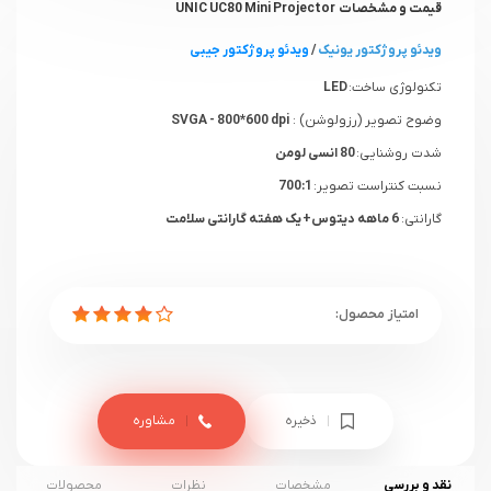
قیمت و مشخصات UNIC UC80 Mini Projector
ویدئو پروژکتور یونیک
/
ویدئو پروژکتور جیبی
تکنولوژی ساخت:
LED
وضوح تصویر (رزولوشن) :
SVGA - 800*600 dpi
شدت روشنایی:
80 انسی لومن
نسبت کنتراست تصویر:
700:1
گارانتی:
6 ماهه دیتوس+ یک هفته گارانتی سلامت
ذخیره
مشاوره
نقد و بررسی
مشخصات
نظرات
محصولات