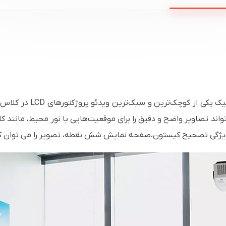
انسی لومن و وضوح تصویر WUXGA می‌تواند تصاویر واضح و دقیق را برای موقعیت‌هایی با نور