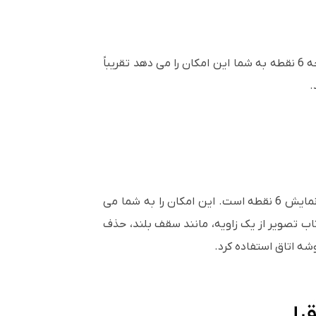
نصب بدنه جمع و جور 7.0 کیلوگرمی (15.43 پوند) راحت است، در حالی که زوم 1.6 برابری، تنظیم لنز، و تصحیح صفحه 6 نقطه به شما این امکان را می دهد تقریباً
است که دارای قابلیت تصحیح صفحه نمایش 6 نقطه است. این امکان را به شما می
نگام پرتاب تصویر از یک زاویه، مانند سقف بلند، حذف
شه اتاق استفاده کرد.