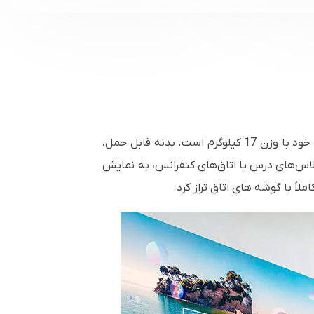
جدیدترین ویدئو پروژکتور PT-VMZ71 پاناسونیک یکی از کوچک‌ترین و سبک‌ترین ویدئو پروژکتورهای LCD در کلاس خود با وزن 17 کیلوگرم است. بدنه قابل حمل،
 محیط، مانند کلاس‌های درس یا اتاق‌های کنفرانس، به نمایش