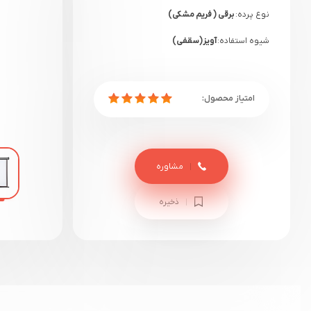
نوع پرده:
برقی ( فریم مشکی)
شیوه استفاده:
آویز(سقفی)
گارانتی:
12 ماهه آرتا تصویران
مشاوره
ذخیره