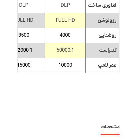
فناوری ساخت
DLP
DLP
رزولوشن
FULL HD
FULL HD
روشنایی
4000
3500
کنتراست
50000:1
32000:1
عمر لامپ
10000
15000
مشخصات