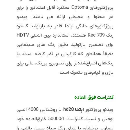
پروژکتورهای Optoma عملکرد قابل اعتمادی را برای
هر محتوا و محیطی ارائه می دهند. ویدیو
پروژکتورهای خانگی اپتما قادر به بازتولید گستره
رنگ Rec.709 هستند، استاندارد بین المللی HDTV
برای تضمین بازتولید دقیق رنگ های سینمایی
دقیقاً همانطور که کارگردان در نظر گرفته است. یا
رنگ‌های اشباع‌شده‌تر برای تصویری پررنگ، عالی برای
بازی و فیلم‌های متحرک است.
کنتراست فوق العاده
ویدئو پروژکتور
اپتما hd28
با روشنایی 4000 انسی
لومنی و نسبت کنتراست 50000:1 خارق‌العاده خود
تصاویر درخشان با غنای رنگ سیاه بسیار بالایی را