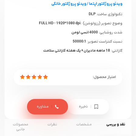
ویدئو پروژکتور اپتما
/
ویدئو پروژکتور خانگی
تکنولوژی ساخت:
DLP
وضوح تصویر (رزولوشن) :
FULL HD - 1920*1080 dpi
شدت روشنایی:
4000 انسی لومن
نسبت کنتراست تصویر:
50000:1
گارانتی:
18 ماهه مادیران+ یک هفته گارانتی سلامت
ذخیره
مشاوره
نقد و بررسی
مشخصات
نظرات
محصولات
جانبی