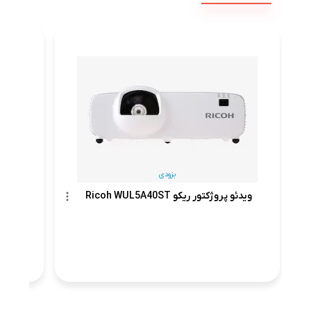
ویدئو 
بزودی
ویدئو پروژکتور ریکو Ricoh WUL5A40ST