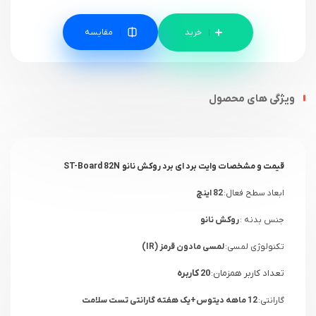
مقایسه
ویژگی های محصول
قیمت و مشخصات وایت برد ای برد روکش نانو ST-Board 82N
ابعاد سطح فعال:
82 اینچ
جنس بدنه :
روکش نانو
تکنولوژی لمسی:
لمسی مادون قرمز (IR)
تعداد کاربر همزمان:
20 کاربره
گارانتی:
12 ماهه دیتوس+یک هفته گارانتی تست سلامت