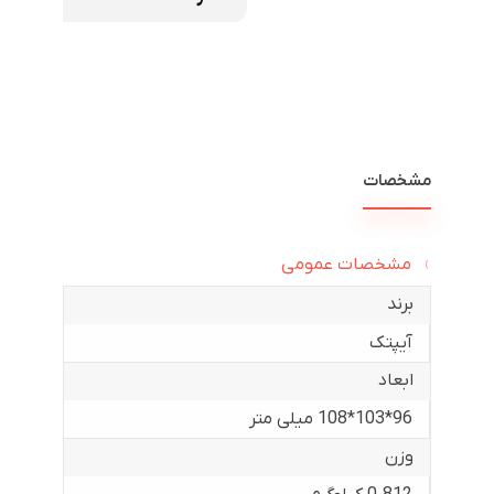
مشخصات
مشخصات عمومی
برند
آیپتک
ابعاد
96*103*108 میلی متر
وزن