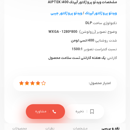
مشخصات ویدئو پروژکتور آیپتک AIPTEK i400
ویدئو پروژکتور آیپتک
/
ویدئو پروژکتور جیبی
تکنولوژی ساخت:
DLP
وضوح تصویر (رزولوشن) :
WXGA - 1280*800
شدت روشنایی:
400 انسی لومن
نسبت کنتراست تصویر:
1500:1
گارانتی:
یک هفته گارانتی تست سلامت محصول
ذخیره
مشاوره
نقد و بررسی
مشخصات
نظرات
محصولات