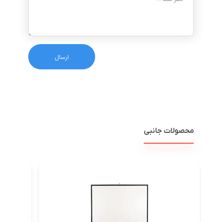
محصولات جانبی
کابل HDMI کی