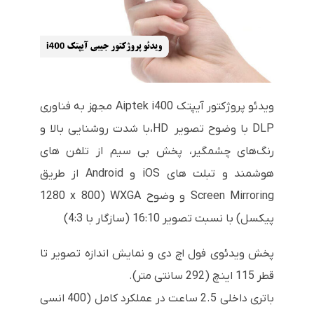
ویدئو پروژکتور آیپتک Aiptek i400 مجهز به فناوری
DLP با وضوح تصویر HD،با شدت روشنایی بالا و
رنگ‌های چشمگیر، پخش بی سیم از تلفن های
هوشمند و تبلت های iOS و Android از طریق
Screen Mirroring و وضوح WXGA (1280 x 800
پیکسل) با نسبت تصویر 16:10 (سازگار با 4:3)
پخش ویدئوی فول اچ دی و نمایش اندازه تصویر تا
قطر 115 اینچ (292 سانتی متر).
باتری داخلی 2.5 ساعت در عملکرد کامل (400 انسی