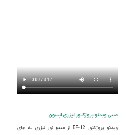
مینی ویدئو پروژکتور لیزری اپسون
ویدئو پروژکتور EF-12 از منبع نور لیزری به جای