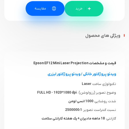
مقایسه
ویژگی های محصول
قیمت و مشخصات Epson EF12 Mini Laser Projection
ویدئو پروژکتور خانگی
/
ویدئو پروژکتور لیزری
تکنولوژی ساخت:
Laser
وضوح تصویر (رزولوشن) :
FULL HD - 1920*1080 dpi
شدت روشنایی:
1000 انسی لومن
نسبت کنتراست تصویر:
2500000:1
گارانتی:
18 ماهه مادیران+ یک هفته گارانتی سلامت