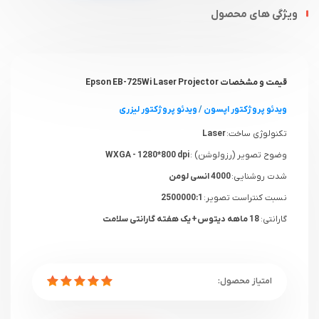
ویژگی های محصول
قیمت و مشخصات Epson EB-725Wi Laser Projector
ویدئو پروژکتور اپسون
/
ویدئو پروژکتور لیزری
تکنولوژی ساخت:
Laser
وضوح تصویر (رزولوشن) :
WXGA - 1280*800 dpi
شدت روشنایی:
4000 انسی لومن
نسبت کنتراست تصویر:
2500000:1
گارانتی:
18 ماهه دیتوس+ یک هفته گارانتی سلامت