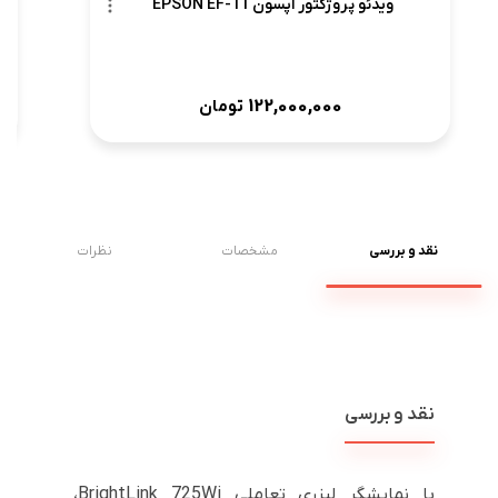
ویدئو پروژکتور اپسون EPSON EF-11
122,000,000
تومان
نقد و بررسی
مشخصات
نظرات
نقد و بررسی
با نمایشگر لیزری تعاملی BrightLink 725Wi،