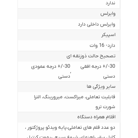
ندارد
وایرلس
وایرلس داخلی دارد
اسپیکر
دارد- 16 وات
تصحیح حالت ذوزنقه ای
30-/+ درجه افقی
30-/+ درجه عمودی
,
دستی
دستی
سایر ویژگی ها
قابلیت تعاملی، میراکست، میرورینگ، الترا
شورت ترو
اقلام همراه دستگاه
دو عدد قلم های تعاملی،پایه ویدئو پروژکتور ،
کابل برق، راهنمای شروع سریع، ریموت کنترل