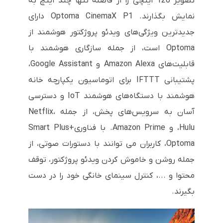
تصویر 120 اینچی را از فاصله تنها چند اینچ به
نمایش بگذارند. Optoma CinemaX P1 دارای
جدیدترین ویژگی‌های ویدئو پروژکتور هوشمند از
Optoma است، از جمله سازگاری هوشمند با
قابلیت‌های Amazon Alexa و Google Assistant،
پشتیبانی IFTTT برای اتوماسیون یکپارچه خانه
هوشمند با دستگاه‌های هوشمند IoT و دسترسی
آسان به سرویس‌های پخش، از جمله Netflix،
Hulu، و Amazon Prime. با فناوری+Smart Plus
Optoma، کاربران می توانند با دستورات صوتی، از
جمله روشن و خاموش کردن ویدئو پروژکتور، توقف
محتوا و ...، کنترل سینمای خانگی خود را در دست
بگیرند.