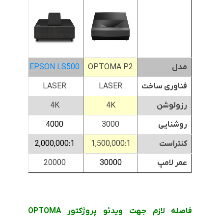
مدل
OPTOMA P2
EPSON LS500
MA P2
فناوری ساخت
LASER
LASER
SER
رزولوشن
4K
4K
K
روشنایی
3000
4000
00
کنتراست
1,500,000:1
2,000,000:1
,000:1
عمر لامپ
30000
20000
000
فاصله لازم جهت ویدئو پروژکتور OPTOMA