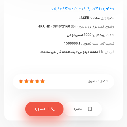
ویدئو پروژکتور اپتما
/
ویدئو پروژکتور لیزری
تکنولوژی ساخت:
LASER
وضوح تصویر (رزولوشن) :
4K UHD - 3840*2160 dpi
شدت روشنایی:
3000 انسی لومن
نسبت کنتراست تصویر:
1500000:1
گارانتی:
18 ماهه دیتوس+ یک هفته گارانتی سلامت
ذخیره
مشاوره