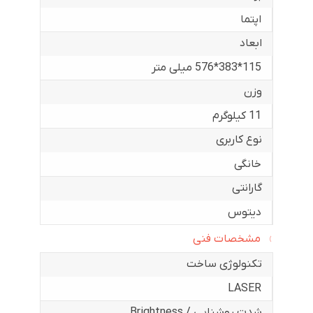
اپتما
ابعاد
115*383*576 میلی متر
وزن
11 کیلوگرم
نوع کاربری
خانگی
گارانتی
دیتوس
مشخصات فنی
تکنولوژی ساخت
LASER
شدت روشنایی / Brightness