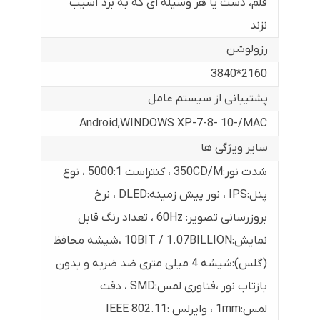
قلم، دست یا هر وسیله ای که به برد آسیب
نزند
رزولوشن
2160*3840
پشتیبانی از سیستم عامل
Android
,
WINDOWS XP-7-8- 10-/MAC
سایر ویژگی ها
شدت نور:350CD/M ، کنتراست 5000:1 ، نوع
پنل:IPS ، نور پیش زمینه:DLED ، نرخ
بروزرسانی تصویر: 60Hz ، تعداد رنگ قابل
نمایش:10BIT / 1.07BILLION ،شیشه محافظ
(گلس):شیشه 4 میلی متری ضد ضربه و بدون
بازتاب نور ،فناوری لمس:SMD ، دقت
لمس:1mm ، وایرلس :IEEE 802.11