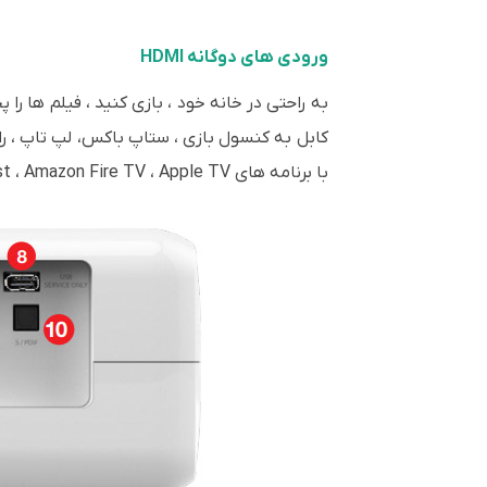
ورودی های دوگانه HDMI
با برنامه های Google Chromecast ، Amazon Fire TV ، Apple TV یا Roku، آن را به یک ویدئو پروژکتور هوشمند تبدیل کنید.