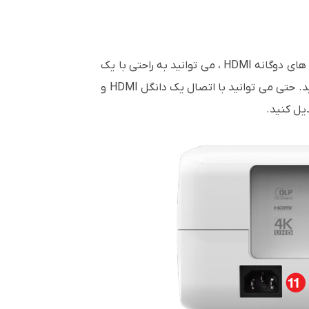
به راحتی در خانه خود ، بازی کنید ، فیلم ها را پخش کنید و عکس ها را روی صفحه بزرگ به اشتراک بگذارید. با ورودی های دوگانه HDMI ، می توانید به راحتی با یک
کابل به کنسول بازی ، ستاپ باکس، لپ تاپ ، رایانه شخصی، پخش کننده Blu-ray یا گیرنده دیجیتال خود متصل شوید. حتی می توانید با اتصال یک دانگل HDMI و