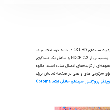
علاقه مندان به فیلم اکنون می توانند با عرضه یک پروژکتور خانگی جدید از Optoma UHD50 از تصاویر چشمگیر با کیفیت سینمای 4K UHD در خانه خود لذت ببرند.
مجهز به جدیدترین فناوری و ویژگی‌ها، UHD50 شیک دارای سازگاری با محدوده دینامیکی بالا (HDR)، تک HDMI با پشتیبانی از HDCP 2.2 و شامل یک بلندگوی
جموعه‌ای از گزینه‌های اتصال ساده است. علاوه
یی است و با 2400 انسی لومن تصاویر روشنی را برای سرگرمی های واقعی در صفحه نمایش بزرگ
بررسی ویدئو پروژکتور سینمای خانگی اپتما Optoma