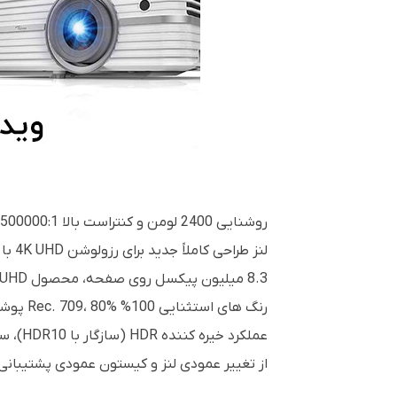
روشنایی 2400 لومن و کنتراست بالا 500000:1
لنز طراحی کاملاً جدید برای رزولوشن 4K UHD با زوم 1.3 برابر و پرتاب عالی برای استفاده در اتاق تئاتر یا اتاق نشیمن
8.3 میلیون پیکسل روی صفحه، محصول 4K UHD دارای گواهی CTA
رنگ های استثنایی 100% Rec. 709، 80% پوشش رنگ DCI-P3
عملکرد خیره کننده HDR (سازگار با HDR10)، سازگار با BT2020
از تغییر عمودی لنز و کیستون عمودی پشتیبانی