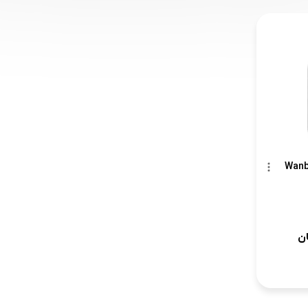
روژکتور ونبو Wanbo
ن