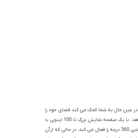
 ارائه می دهد و در عین حال به شما کمک می کند فضای خود را
دوباره تصور کنید. باتری داخلی و سازگاری با پاوربانک به شما ساعت‌ها سرگرمی را در هر کجا که می‌روید به شما می‌دهد. با یک صفحه نمایش بزرگ تا 100 اینچی با
وضوح تصویر 720p HD، خود را در داخل یا خارج از منزل غرق کنید. پایه هوشمند قابل تطبیق آن، زاویه نمایش سفارشی 360 درجه را فعال می کند، در حالی که ازآن