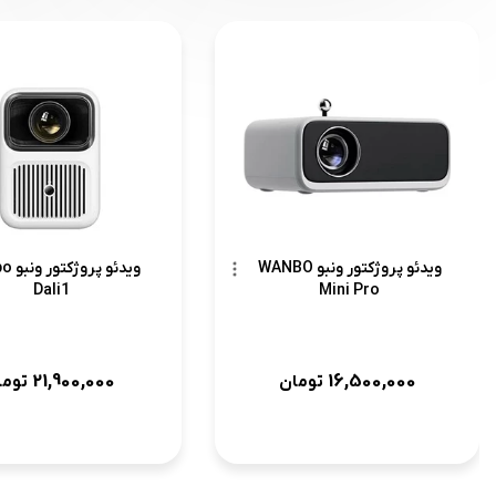
ویدئو پروژکتور ونبو WANBO
ویدئو پ
Dali1
Mini Pro
21,900,000
16,500,000
تومان
توما