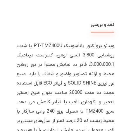
نقد و بررسی
ویدئو پروژکتور پاناسونیک PT-TMZ400U با شدت
روشنایی 3،800 انسی لومن، کنتراست دینامیک
3،000،000:1، قادر به نمایش محتوا در نور روشن
محیط و ارائه تصاویر واضح و شفاف را دارد. منبع
نور لیزری SOLID SHINE و فیلتر ECO قابل استفاده
مجدد به مدت 20000 ساعت بدون هیچ زحمتی
تعمیر و نگهداری لامپ یا فیلتر کاهش می دهد.
سری TMZ400 با مصرف برق 240 واتی سازگار با
محیط زیست که 20 درصد کمتر از مدل‌های مبتنی بر
لامپ معمولی است، نمایش پایدارتری را با هزینه و