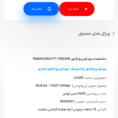
مقایسه
ویژگی های محصول
مشخصات ویدئو پروژکتور PANASONIC PT-TMZ400
ویدئو پروژکتور پاناسونیک
/
ویدئو پروژکتور تجاری
تکنولوژی ساخت:
LASER
وضوح تصویر (رزولوشن) :
WUXGA - 1920*1200dpi
شدت روشنایی:
4000 انسی لومن
نسبت کنتراست تصویر:
3000000:1
گارانتی:
18 ماهه دیتوس+ یک هفته گارانتی سلامت