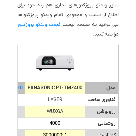
سایر ویدئو پروژکتورهای تجاری هم رده خود برای
اطلاع از قیمت و موجودی تمام ویدئو پروژکتورها
می توانید به صفحه لیست
قیمت ویدئو پروژکتور
مراجعه کنید.
مدل
PANASONIC PT-TMZ400
T-LMW420
فناوری ساخت
LASER
R
رزولوشن
WUXGA
A
روشنایی
4000
0
کنتراست
1 :3000000
0:1