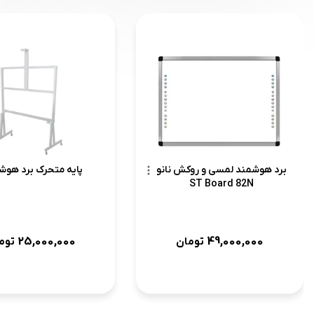
برد هوشمند لمسی و روکش نانو
پایه متحرک برد هوش
ST Board 82N
25,000,000
49,000,000
تومان
توم