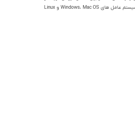
همکاری که یک محیط یادگیری فعال را ترویج می کند، عالی است. برد هوشمند AB10T88D ActivBoard Touch با سیستم عامل های Windows، Mac OS و Linux