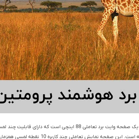
Promethean AB10T88D ActivBoard Touch یک صفحه وایت برد تعاملی 88 
تجربه یادگیری تعاملی با قیمت مقرون به صرفه 