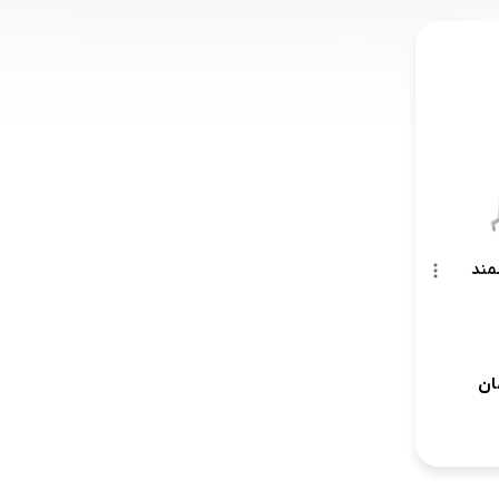
مند
ان