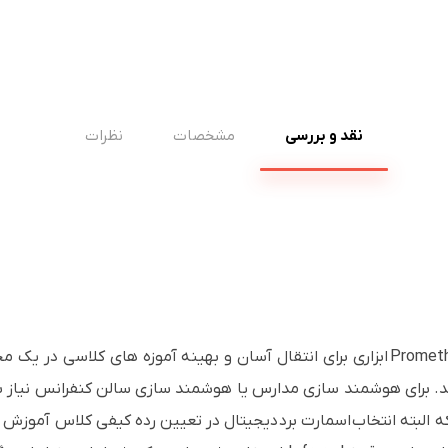
نقد و بررسی
مشخصات
نظرات
برد هوشمند لمسی پرومتین Promethean AB10T88D ابزاری برای انتقال آسان و بهینه آمو
شد. برای هوشمند سازی مدارس یا هوشمند سازی سالن کنفرانس نیاز به
 که البته انتخاب اسمارت برد دیجیتال در تعیین رده کیفی کلاس آموزش