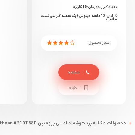
تعداد کاربر همزمان:
10 کاربره
گارانتی:
12 ماهه دیتوس+یک هفته گارانتی تست
سلامت
مشاوره
ذخیره
محصولات مشابه برد هوشمند لمسی پرومتین Promethean AB10T88D