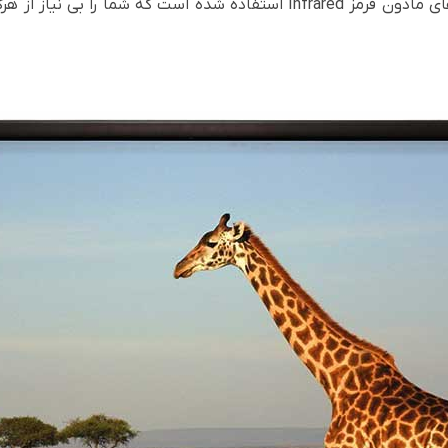
وایت برد هوشمند لمسی پرومیتین از سنسورهای مادون قرمز Infrared استفاد