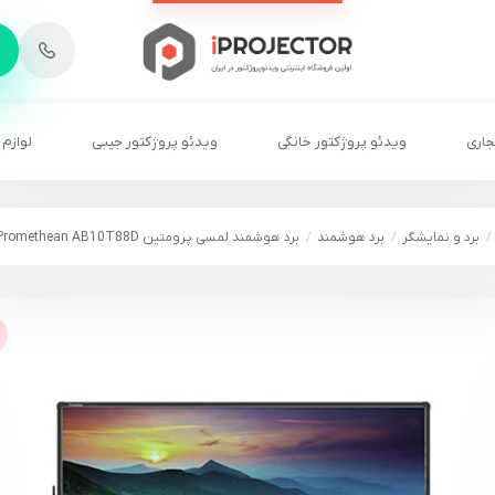
-
6
8
2
2
1
جاری
ویدئو پروژکتور خانگی
ویدئو پروژکتور جیبی
لوازم 
برد و نمایشگر
برد هوشمند
برد هوشمند لمسی پرومتین Promethean AB10T88D