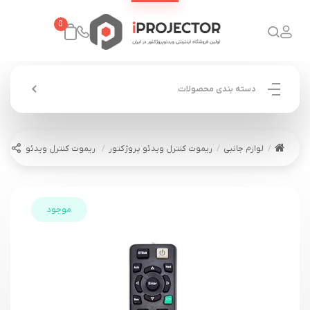
0
دسته بندی محصولات
لوازم جانبی
ریموت کنترل ویدئو پروژکتور
ریموت کنترل ویدئو پروژکتور ریکو کد ۱ – te control
موجود