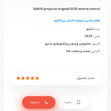
SANYO projector original CXZR remote control
لوازم جانبی
/
ریموت کنترل پروژکتور
برند:
سانیو
مدل :
CXZR
کاربری:
مخصوص ویدئو پروژکتورهای سانیو
گارانتی:
صحت و سلامت کالا
ذخیره
مشاوره