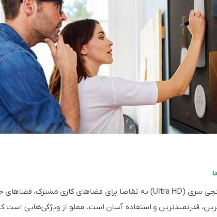
ی
پنل تعاملی SeeTouch 60756U-UH20 ا 75 اینچی سری (Ultra HD) به تقاضا برای 
ن، قدرتمندترین و استفاده آسان است. مملو از ویژگی‌هایی است که