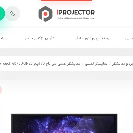
-
6
8
2
2
1
جاری
ویدئو پروژکتور خانگی
ویدئو پروژکتور جیبی
لوازم 
برد و نمایشگر
نمایشگر لمسی
نمایشگر لمسی سی تاچ 75 اینچ SeeTouch 6075U-UH20