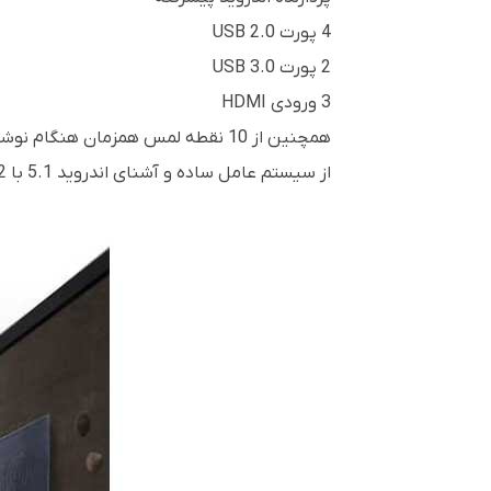
4 پورت USB 2.0
2 پورت USB 3.0
3 ورودی HDMI
همچنین از 10 نقطه لمس همزمان هنگام نوشتن و برای سیستم عامل مک پشتیبانی می کند (بسیاری از رقبا فقط از یک نقطه لمس در مک پشتیبانی می کنند)
از سیستم عامل ساده و آشنای اندروید 5.1 با 2 گیگابایت رم و 16 گیگابایت رام داخلی استفاده می کند.