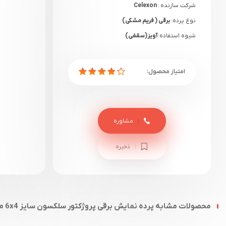
شرکت سازنده :
Celexon
نوع پرده:
برقی ( فریم مشکی)
شیوه استفاده:
آویز(سقفی)
گارانتی:
12 ماهه آرتا تصویران
مشاوره
ذخیره
محصولات مشابه پرده نمایش برقی پروژکتور سلکسون سایز 6x4 مشکی