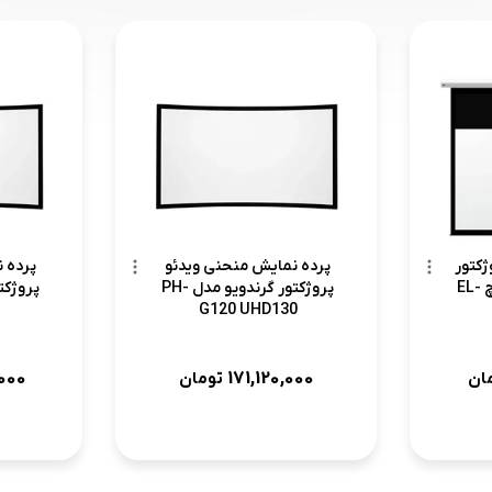
ژکتور
پرده نمایش منحنی ویدئو
پرده 
برقی گرندویو 150 اینچ EL-
پروژکتور گرندویو مدل PH-
G120 UHD130
000
171,120,000
ان
تومان