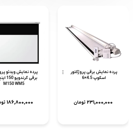
پرده نمایش برقی پروژکتور
پرده نمایش ویدئو پرو
اسکوپ 4.5×6
M150 WM5
186,800,000
231,000,000
تومان
توم