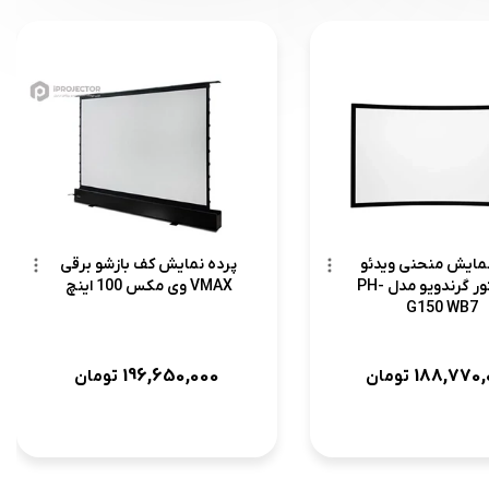
نمایش منحنی ویدئو
پرده نمایش کف بازشو برقی
پروژکتور گرندویو مدل PH-
VMAX وی مکس 100 اینچ
G150 WB7
196,650,000
188,770,
تومان
تومان