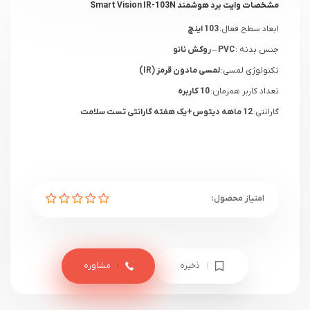
مشخصات وایت برد هوشمند Smart Vision IR-103N
ابعاد سطح فعال:
103 اینچ
جنس بدنه :
PVC – روکش نانو
تکنولوژی لمسی:
لمسی مادون قرمز (IR)
تعداد کاربر همزمان:
10 کاربره
گارانتی:
12 ماهه دیتوس+یک هفته گارانتی تست سلامت
ذخیره
مشاوره