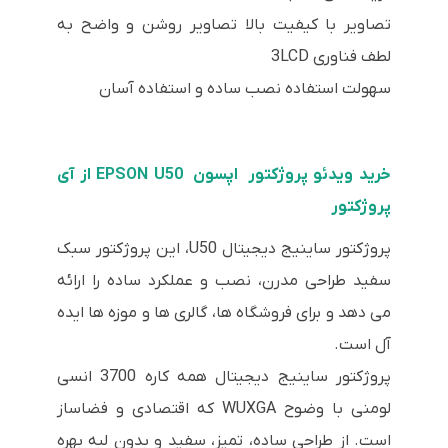
تصاویر با کیفیت بالا تصاویر روشن و واضح به
لطف فناوری 3LCD
سهولت استفاده نصب ساده و استفاده آسان
خرید ویدئو پروژکتور اپسون EPSON U50 از آی
پروژکتور
پروژکتور ساینیج دیجیتال U50، این پروژکتور سبک
سفید طراحی مدرن، نصب و عملکرد ساده را ارائه
می دهد و برای فروشگاه ها، گالری ها و موزه ها ایده
آل است.
پروژکتور ساینیج دیجیتال همه کاره 3700 انسی
لومنی با وضوح WUXGA که اقتصادی و فضاساز
است. از طراحی ساده، تمیز، سفید و بدون لبه بهره