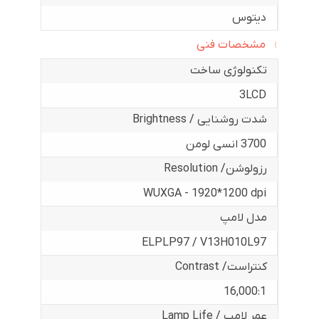
دیتوس
مشخصات فنی
تکنولوژی ساخت
3LCD
شدت روشنایی / Brightness
3700 انسی لومن
رزولوشن/ Resolution
WUXGA - 1920*1200 dpi
مدل لامپ
ELPLP97 / V13H010L97
کنتراست/ Contrast
16,000:1
عمر لامپ / Lamp Life