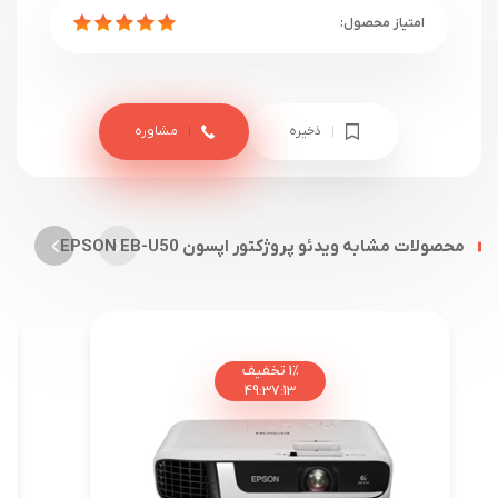
ذخیره
مشاوره
محصولات مشابه ویدئو پروژکتور اپسون EPSON EB-U50
1%
تخفیف
49
:
37
:
12