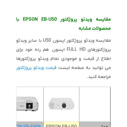
مقایسه ویدئو پروژکتور EPSON EB-U50 با
محصولات مشابه
مقایسه ویدئو پروژکتور اپسون U50 با سایر ویدئو
پروژکتورهای FULL HD اپسون هم رده خود برای
اطلاع از قیمت و موجودی تمام ویدئو پروژکتورها
می توانید به صفحه لیست
قیمت ویدئو پروژکتور
مراجعه کنید.
مدل
EPSON EB-U50
EPSON EB-FH06
52