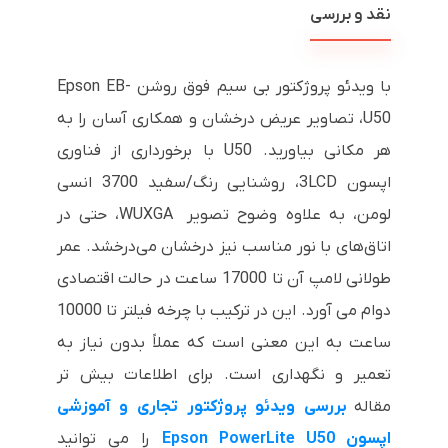
نقد و بررسی
با ویدئو پروژکتور بی سیم فوق روشن Epson EB-
U50، تصاویر عریض درخشان و همکاری آسان را به
هر مکانی بیاورید. U50 با برخورداری از فناوری
اپسون 3LCD، روشنایی رنگ/سفید 3700 انسی
لومن، به علاوه وضوح تصویر WUXGA، حتی در
اتاق‌های با نور مناسب نیز درخشان می‌درخشد. عمر
طولانی لامپ آن تا 17000 ساعت در حالت اقتصادی
دوام می آورد. این در ترکیب با چرخه فیلتر تا 10000
ساعت به این معنی است که عملاً بدون نیاز به
تعمیر و نگهداری است. برای اطلاعات بیش تر
مقاله
بررسی ویدئو پروژکتور تجاری و آموزشی
اپسون Epson PowerLite U50
را می توانید