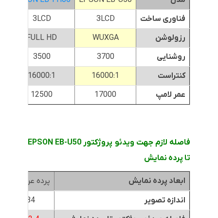
فناوری ساخت
3LCD
3LCD
رزولوشن
WUXGA
FULL HD
روشنایی
3700
3500
کنتراست
16000:1
16000:1
عمر لامپ
17000
12500
فاصله لازم جهت ویدئو پروژکتور EPSON EB-U50
تا پرده نمایش
ابعاد پرده نمایش
پرده عرض 1.8متر
اندازه تصویر
84 اینچ