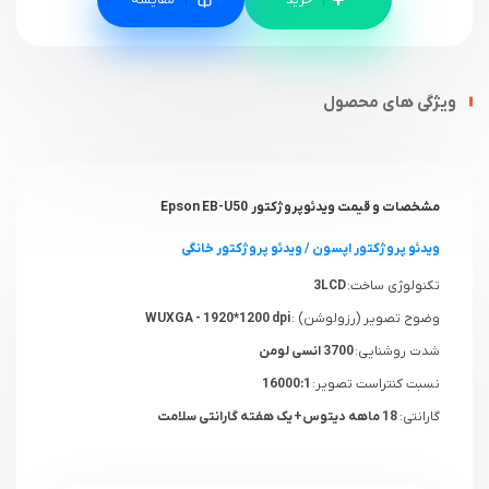
ویژگی های محصول
مشخصات و قیمت ویدئوپروژکتور
Epson EB-U50
ویدئو پروژکتور اپسون
/
ویدئو پروژکتور خانگی
تکنولوژی ساخت:
3LCD
وضوح تصویر (رزولوشن) :
WUXGA - 1920*1200 dpi
شدت روشنایی:
3700 انسی لومن
نسبت کنتراست تصویر:
16000:1
گارانتی:
18 ماهه دیتوس+ یک هفته گارانتی سلامت