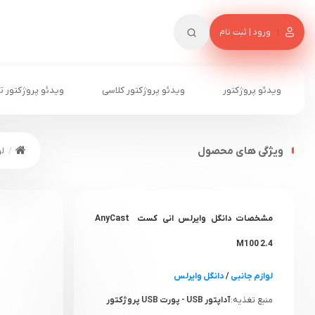
ورود | ثبت نام
ویدئو پروژکتور
ویدئو پروژکتور کلاسی
ویدئو پروژکتور ت
ویژگی های محصول
لو
مشخصات دانگل وایرلس انی کست AnyCast
M100 2.4
لوازم جانبی
/
دانگل وایرلس
منبع تغذیه:
آداپتور USB - پورت USB پروژکتور