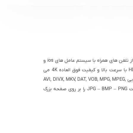
دانگل وایرلس انی کست AnyCast M100 4K با قابلیت اتصال همزمان به چند دستگاه جهت انتقال تصویر و صدا از تلفن های همراه با سیستم عامل های ios و
و یا سایر دستگاه های دارای پورت HDMI با سرعت بالا و کیفیت فوق العاده 4K می
باشد. دانگل WiFi انی کست با استفاده از تکنولوژی بی سیم وای فای به موبایل شما متصل شده و فرمت های ویدئویی AVI, DIVX, MKV, DAT, VOB, MPG, MPEG,
MOV, MP4, RM, RMVB, WMV و صوتی MP3 – WMA – WAV – OGG – AAC – FLAC و حتی عکس‌هایی با فرمت JPG – BMP – PNG را بر روی صفحه بزرگ