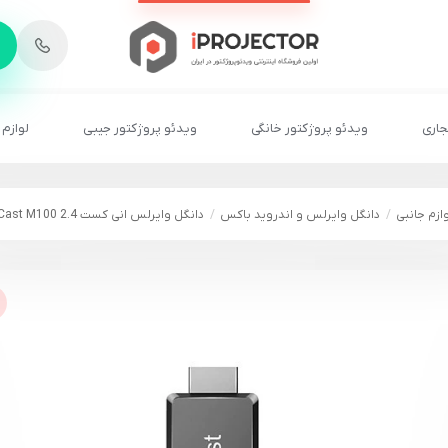
-
6
8
2
2
1
جاری
ویدئو پروژکتور خانگی
ویدئو پروژکتور جیبی
لوازم 
ازم جانبی
دانگل وایرلس و اندروید باکس
دانگل وایرلس انی کست AnyCast M100 2.4