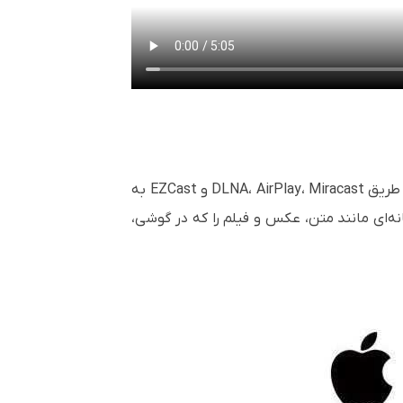
AnyCast M100 4K با سیستم ‌عامل‌های ویندوز، مک، اندروید ورژن بالاتر از 4 و iOS ورژن بالاتر از 6 سازگار بوده و از طریق DLNA، AirPlay، Miracast و EZCast به
‌ای مانند متن، عکس و فیلم را که در گوشی،