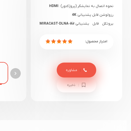
نحوه اتصال به نمایشگر (پروژکتور) :
HDMI
رزولوشن قابل پشتیبانی:
4K
پروتکل قابل پشتیبانی:
MIRACAST-DLNA-Air
play
گارانتی:
صحت و سلامت کالا
مشاوره
ذخیره