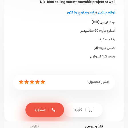
NB H600 ceiling mount movable projector wall
لوازم جانبی
/
پایه ویدئو پروژکتور
برند:
ان بی(NB)
اندازه پایه:
60 سانتیمتر
رنگ:
سفید
جنس پایه:
فلز
وزن:
1.2 کیلوگرم
ذخیره
مشاوره
نقد و بررسی
نظرات