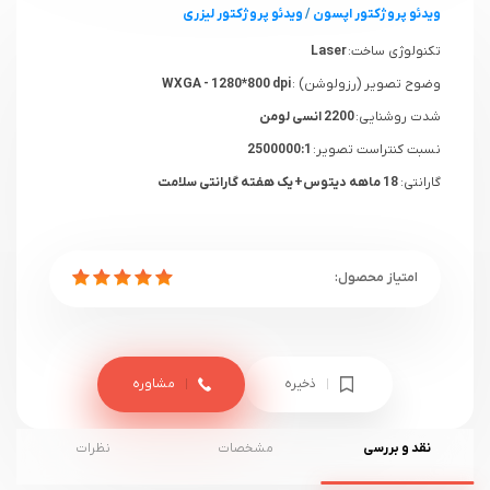
ویدئو پروژکتور اپسون
/
ویدئو پروژکتور لیزری
تکنولوژی ساخت:
Laser
وضوح تصویر (رزولوشن) :
WXGA - 1280*800 dpi
شدت روشنایی:
2200 انسی لومن
نسبت کنتراست تصویر:
2500000:1
گارانتی:
18 ماهه دیتوس+ یک هفته گارانتی سلامت
ذخیره
مشاوره
نقد و بررسی
مشخصات
نظرات