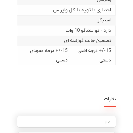
اختیاری با تهیه دانگل وایرلس
اسپیکر
دارد - دو بلندگو 10 وات
تصحیح حالت ذوزنقه ای
15-/+ درجه افقی
15-/+ درجه عمودی
,
دستی
دستی
نظرات