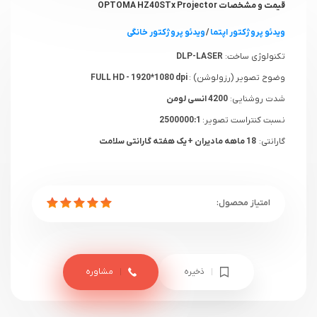
قیمت و مشخصات OPTOMA HZ40STx Projector
ویدئو پروژکتور اپتما
/
ویدئو پروژکتور خانگی
تکنولوژی ساخت:
DLP-LASER
وضوح تصویر (رزولوشن) :
FULL HD - 1920*1080 dpi
شدت روشنایی:
4200 انسی لومن
نسبت کنتراست تصویر:
2500000:1
گارانتی:
18 ماهه مادیران + یک هفته گارانتی سلامت
ذخیره
مشاوره