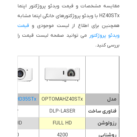
مقایسه مشخصات و قیمت ویدئو پروژکتور اپتما
HZ40STx با ویدئو پروژکتورهای خانگی اپتما مشابه
همچنین برای اطلاع از لیست موجودی و
قیمت
ویدئو پروژکتور
می توانید صفحه لیست قیمت را
بررسی کنید.
مدل
OPTOMAHZ40STx
OMA UHD35STx
فناوری ساخت
DLP-LASER
DLP
رزولوشن
FULL HD
4K UHD
روشنایی
4200
3600