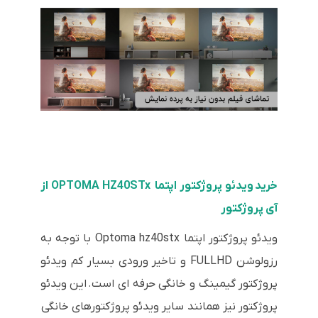
خرید ویدئو پروژکتور اپتما OPTOMA HZ40STx از
آی پروژکتور
ویدئو پروژکتور اپتما Optoma hz40stx با توجه به
رزولوشن FULLHD و تاخیر ورودی بسیار کم ویدئو
پروژکتور گیمینگ و خانگی حرفه ای است. این ویدئو
پروژکتور نیز همانند سایر ویدئو پروژکتورهای خانگی