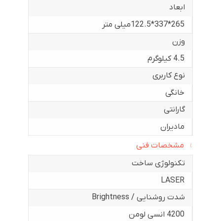
ابعاد
265*337*122.5میلی متر
وزن
4.5 کیلوگرم
نوع کاربری
خانگی
گارانتی
مادیران
مشخصات فنی
تکنولوژی ساخت
LASER
شدت روشنایی / Brightness
4200 انسی لومن