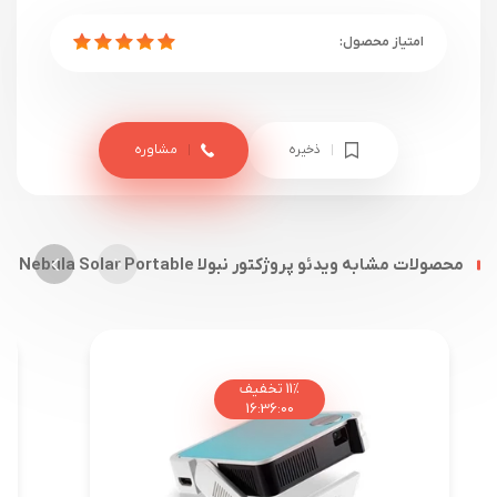
ذخیره
مشاوره
محصولات مشابه ویدئو پروژکتور نبولا Nebula Solar Portable
11%
تخفیف
16
:
35
:
59