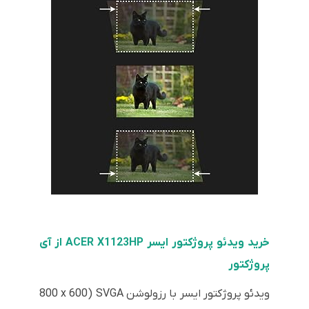
خرید ویدئو پروژکتور ایسر ACER X1123HP از آی
پروژکتور
ویدئو پروژکتور ایسر با رزولوشن SVGA (800 x 600