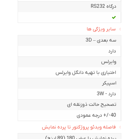
درگاه RS232
سایر ویژگی ها
سه بعدی – 3D
دارد
وایرلس
اختیاری با تهیه دانگل وایرلس
اسپیکر
دارد - 3W
تصحیح حالت ذوزنقه ای
40-/+ درجه عمودی
فاصله ویدئو پروژکتور تا پرده نمایش
پرده نمایش با عرض 180 (89 اینچ)