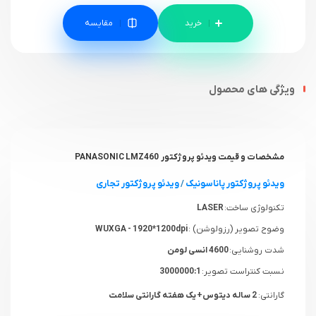
مقایسه
ویژگی های محصول
مشخصات و قیمت ویدئو پروژکتور PANASONIC LMZ460
ویدئو پروژکتور پاناسونیک
/
ویدئو پروژکتور تجاری
تکنولوژی ساخت:
LASER
وضوح تصویر (رزولوشن) :
WUXGA - 1920*1200dpi
شدت روشنایی:
4600 انسی لومن
نسبت کنتراست تصویر:
3000000:1
گارانتی:
2 ساله دیتوس+ یک هفته گارانتی سلامت