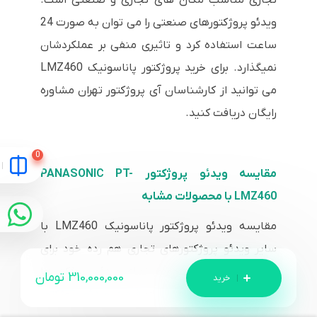
ویدئو پروژکتورهای صنعتی را می توان به صورت 24
ساعت استفاده کرد و تاثیری منفی بر عملکردشان
نمیگذارد. برای خرید پروژکتور پاناسونیک LMZ460
می توانید از کارشناسان آی پروژکتور تهران مشاوره
رایگان دریافت کنید.
مقایسه ویدئو پروژکتور PANASONIC PT-
LMZ460 با محصولات مشابه
مقایسه ویدئو پروژکتور پاناسونیک LMZ460 با
سایر ویدئو پروژکتورهای تجاری هم رده خود برای
اطلاع از قیمت و موجودی تمام ویدئو پروژکتورها
310,000,000
تومان
می توانید به صفحه لیست
قیمت ویدئو پروژکتور
مراجعه کنید.