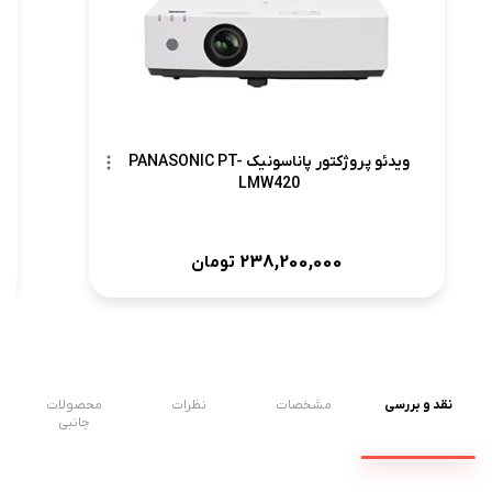
ویدئو پروژکتور پاناسونیک PANASONIC PT-
LMW420
238,200,000
تومان
نقد و بررسی
مشخصات
نظرات
محصولات
جانبی