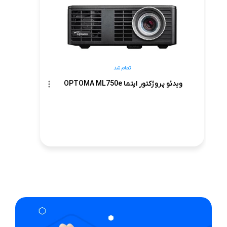
تمام شد
ویدئو پروژکتور اپتما OPTOMA ML750e