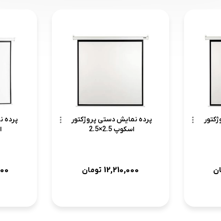
ژکتور
پرده نمایش دستی پروژکتور
پرده ن
اسکوپ 2.5×2.5
ا
000
12,210,000
ن
تومان