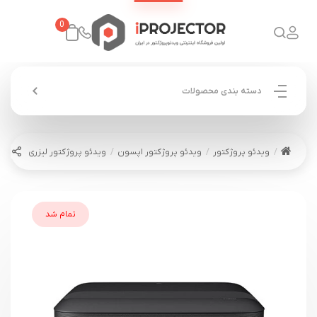
0
دسته بندی محصولات
ویدئو پروژکتور
ویدئو پروژکتور اپسون
ویدئو پروژکتور لیزری اپسون EPSON EH-LS650B
تمام شد