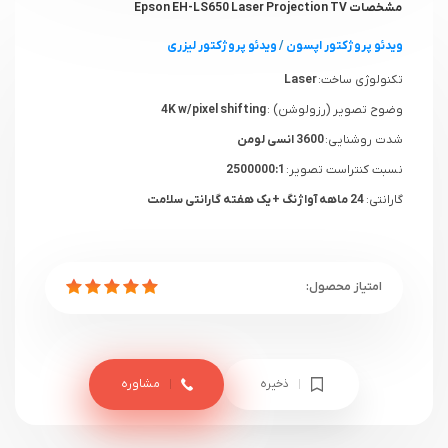
مشخصات Epson EH-LS650 Laser Projection TV
ویدئو پروژکتور اپسون
/
ویدئو پروژکتور لیزری
تکنولوژی ساخت:
Laser
وضوح تصویر (رزولوشن) :
4K w/pixel shifting
شدت روشنایی:
3600 انسی لومن
نسبت کنتراست تصویر:
2500000:1
گارانتی:
24 ماهه آواژنگ + یک هفته گارانتی سلامت
ذخیره
مشاوره