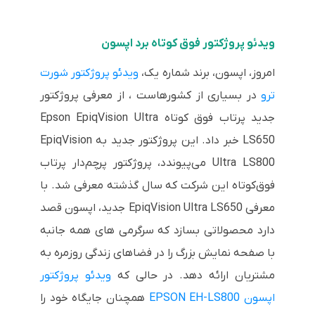
ویدئو پروژکتور فوق کوتاه برد اپسون
امروز، اپسون، برند شماره یک،
ویدئو پروژکتور شورت
ترو
در بسیاری از کشورهاست ، از معرفی پروژکتور
جدید پرتاب فوق کوتاه Epson EpiqVision Ultra
LS650 خبر داد. این پروژکتور جدید به EpiqVision
Ultra LS800 می‌پیوندد، پروژکتور پرچم‌دار پرتاب
فوق‌کوتاه این شرکت که سال گذشته معرفی شد. با
معرفی EpiqVision Ultra LS650 جدید، اپسون قصد
دارد محصولاتی بسازد که سرگرمی های همه جانبه
با صفحه نمایش بزرگ را در فضاهای زندگی روزمره به
مشتریان ارائه دهد. در حالی که
ویدئو پروژکتور
اپسون EPSON EH-LS800
همچنان جایگاه خود را