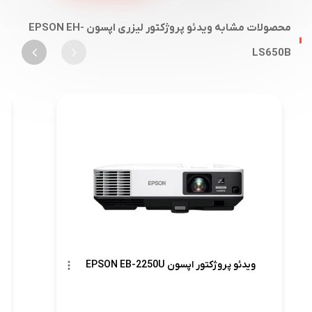
محصولات مشابه ویدئو پروژکتور لیزری اپسون EPSON EH-
LS650B
ویدئو پروژکتور اپسون EPSON EB-2250U