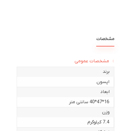
مشخصات
مشخصات عمومی
برند
اپسون
ابعاد
16*47*40 سانتی متر
وزن
7.4 کیلوگرم