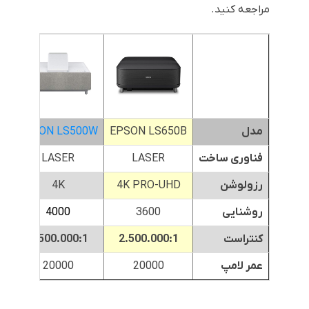
مراجعه کنید.
مدل
EPSON LS650B
EPSON LS500W
W
فناوری ساخت
LASER
LASER
رزولوشن
4K PRO-UHD
4K
روشنایی
3600
4000
کنتراست
2.500.000:1
2.500.000:1
عمر لامپ
20000
20000