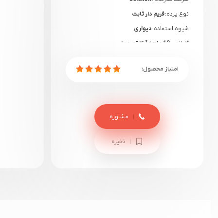
نوع پرده:
فریم دار ثابت
شیوه استفاده:
دیواری
گارانتی:
12 ماهه آرتا تصویران
مشاوره
ذخیره