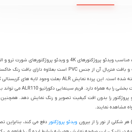
پرده نمایش پروژکتور سلکسون ALR 100 inch مناسب ویدئو پروژکتورها
محصول Black Crystal با زاویه دید 140 درجه و بافت متریال آن از ج
دارد، زیرا از پوششی با مواد خاص ضد نور ساخته شده است. این پر
افزایش روشنایی بسیار عملکرد م
خواه مشاهده نمایند.
ویدئو پروژکتور
دفع می کند، بنابراین ت
چه در تاریکی، این صفحه نمایش همیشه شرایط ایده آل را فراهم می کن