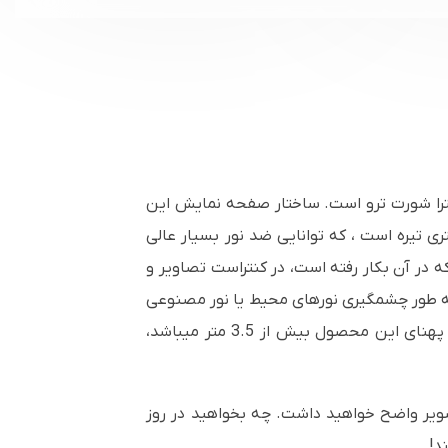
ی 4K و ویدئو پروژکتورهای شورت ترو و الترا شورت ترو است. ساختار صفحه نمایش این
نس PVC است بعلاوه دارای بافت رنگ خاکستری تیره است ، که توانایی ضد نور بسیار عالی
ده نمایش ALR بعلت وجود لایه های کریستالی که در آن بکار رفته است، در کنتراست تصاویر و
طلوب و رضایت بخشی را به همراه دارد. فریم سینمایی دکوراتیو ALR110 می تواند به طور چشمگیری نورهای محیط یا نور مصنوعی
اتاق را جذب کند و نورهای تولید شده از ویدئو پروژکتور را بدون افت کیفیت تصویر و رنگ نمایش دهد. همچنین پهنای این محصول بیش از 3.5 متر میباشد،
صویر واضح خواهید داشت. چه بخواهید در روز
د!