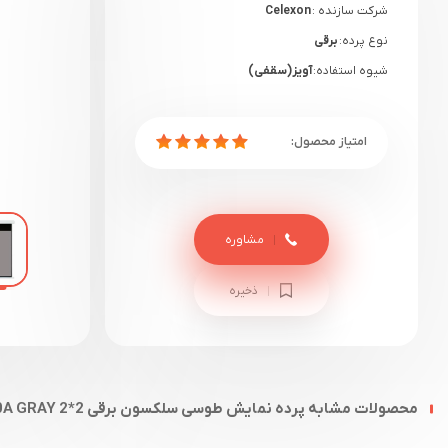
شرکت سازنده :
Celexon
نوع پرده:
برقی
شیوه استفاده:
آویز(سقفی)
گارانتی:
12 ماهه آرتا تصویران
مشاوره
ذخیره
محصولات مشابه پرده نمایش طوسی سلکسون برقی 2*2 CSW200A GRAY