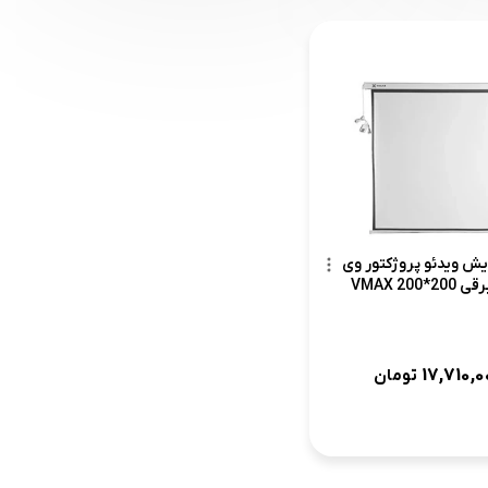
یش ویدئو پروژکتور وی
200 VMAX
17,710,
تومان