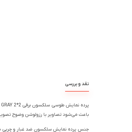
نقد و بررسی
باعث می‌شود تصاویر با رزولوشن وضوح تصویر 4K و 3D Mate قابل پخش باشد. و همچنین قابلیت نصب به‌صورت دیواری و سقفی رادار ا
جنس پرده نمایش سلکسون ضد غبار و چربی بد