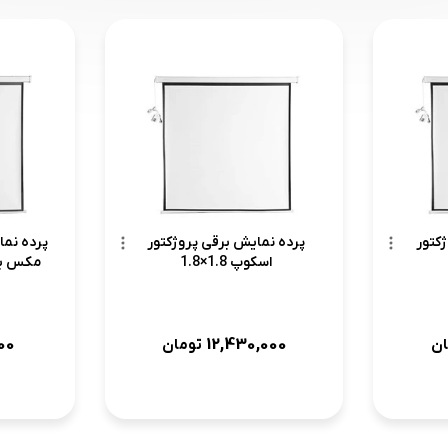
کتور
پرده نمایش برقی پروژکتور
پرده نما
اسکوپ 1.8×1.8
مکس برقی 200*
000
12,430,000
ان
تومان