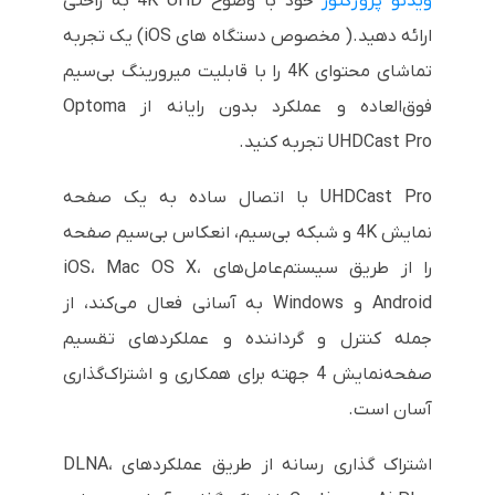
ویدئو پروژکتور
خود با وضوح 4K UHD به راحتی
ارائه دهید.( مخصوص دستگاه های iOS) یک تجربه
تماشای محتوای 4K را با قابلیت میرورینگ بی‌سیم
فوق‌العاده و عملکرد بدون رایانه از Optoma
UHDCast Pro تجربه کنید.
UHDCast Pro با اتصال ساده به یک صفحه
نمایش 4K و شبکه بی‌سیم، انعکاس بی‌سیم صفحه
را از طریق سیستم‌عامل‌های iOS، Mac OS X،
Android و Windows به آسانی فعال می‌کند، از
جمله کنترل و گرداننده و عملکردهای تقسیم
صفحه‌نمایش 4 جهته برای همکاری و اشتراک‌گذاری
آسان است.
اشتراک گذاری رسانه از طریق عملکردهای DLNA،