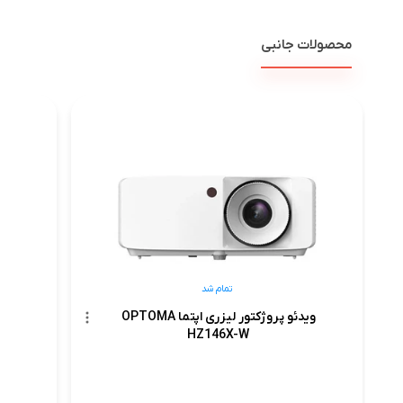
محصولات جانبی
ویدئو پرو
تمام شد
ویدئو پروژکتور لیزری اپتما OPTOMA
HZ146X-W