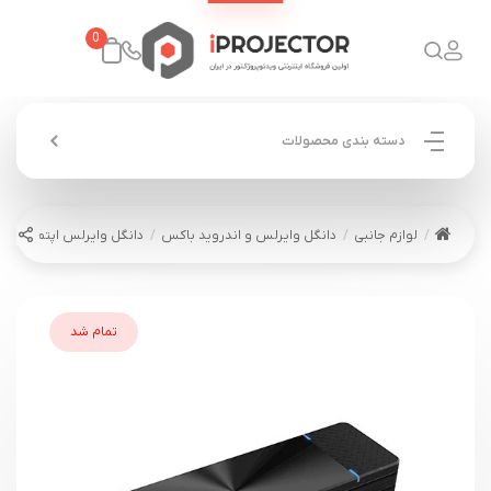
0
دسته بندی محصولات
لوازم جانبی
دانگل وایرلس و اندروید باکس
دانگل وایرلس اپتما Optoma UHDCast Pro
تمام شد