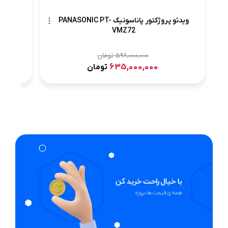
ویدئو پروژکتور پاناسونیک PANASONIC PT-
VMZ72
598,000,000
تومان
635,000,000
تومان