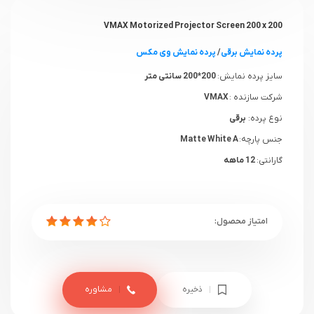
VMAX Motorized Projector Screen 200 x 200
پرده نمایش برقی
/
پرده نمایش وی مکس
سایز پرده نمایش:
200*200 سانتی متر
شرکت سازنده :
VMAX
نوع پرده:
برقی
جنس پارچه:
Matte White A
گارانتی:
12 ماهه
ذخیره
مشاوره