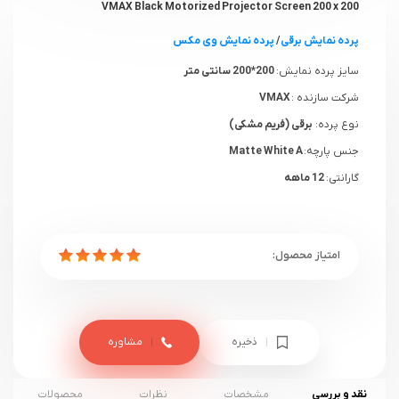
VMAX Black Motorized Projector Screen 200 x 200
پرده نمایش برقی
/
پرده نمایش وی مکس
سایز پرده نمایش:
200*200 سانتی متر
شرکت سازنده :
VMAX
نوع پرده:
برقی (فریم مشکی)
جنس پارچه:
Matte White A
گارانتی:
12 ماهه
ذخیره
مشاوره
نقد و بررسی
مشخصات
نظرات
محصولات