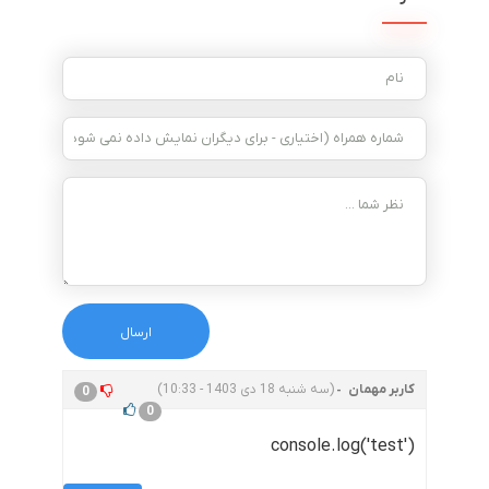
کاربر مهمان
(سه شنبه 18 دی 1403 - 10:33)
0
0
console.log('test')