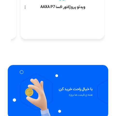
ویدئو پروژکتور اکسا AAXA P7