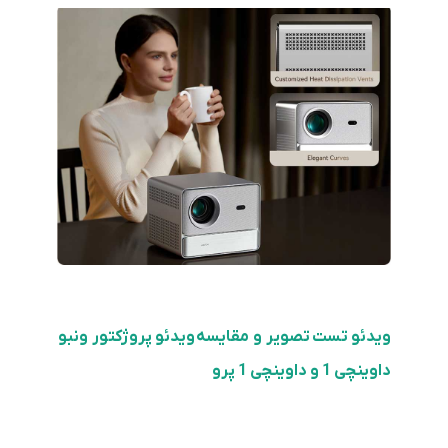
ویدئو تست تصویر
و مقایسه
ویدئو پروژکتور ونبو
داوینچی 1 و داوینچی 1 پرو