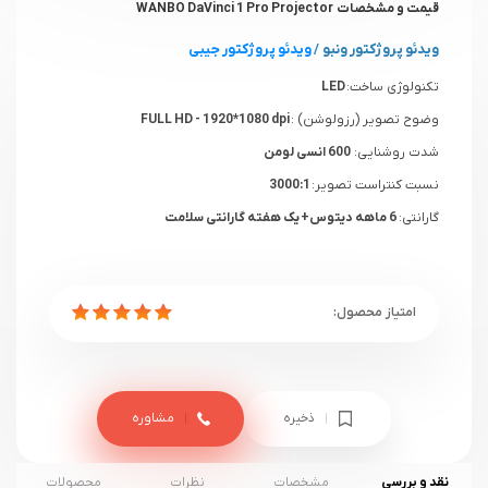
قیمت و مشخصات WANBO DaVinci 1 Pro Projector
ویدئو پروژکتور ونبو
/
ویدئو پروژکتور جیبی
تکنولوژی ساخت:
LED
وضوح تصویر (رزولوشن) :
FULL HD - 1920*1080 dpi
شدت روشنایی:
600 انسی لومن
نسبت کنتراست تصویر:
3000:1
گارانتی:
6 ماهه دیتوس+ یک هفته گارانتی سلامت
ذخیره
مشاوره
نقد و بررسی
مشخصات
نظرات
محصولات