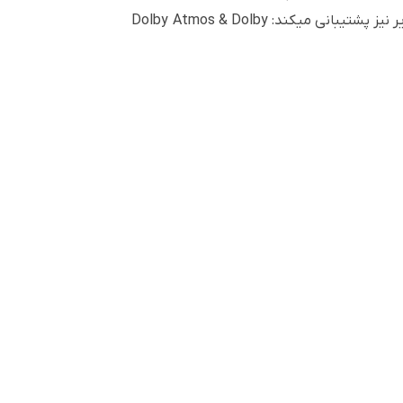
توانایی انتقال اینترنت از طریق کابل به دستگاه های متصل را میسر میسازد، این محصول همچنین از پروتکل های زیر نیز پشتیبانی میکند: Dolby Atmos & Dolby