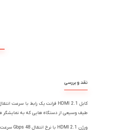
نقد و بررسی
طیف وسیعی از دستگاه هایی که به نمایشگر های HD متصل میشوند مانند کنسول های بازی، رایانه های رومیزی/همراه، DVD Player ،DVR و... منا