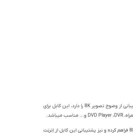
کابل 2.1 HDMI فرانت یک رابط با سرعت انتقال و کیفیت ساخت بالاست که قابلیت پخش تصاویر سه بُعدی و پشتیبانی از وضوح تصویر 8K را دارد، این کابل برای
ورژن 2.1 HDMI با نرخ انتقال 48 Gbps سرعت و پهنای باند فوق العاده ای برای انتقال حجم بالای اطلاعات تصاویر 8K فراهم کرده و نیز پشتیبانی این کابل از اِترنِت