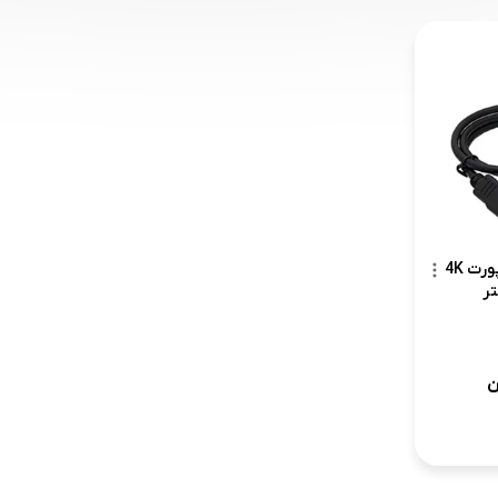
کابل HDMI با قابلیت ساپورت 4K
ن