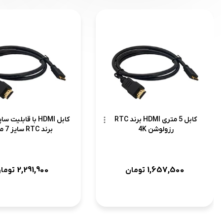
کابل 5 متری HDMI برند RTC
رزولوشن 4K
برند RTC سایز 7 متر
2,291,900
1,657,500
تومان
توما