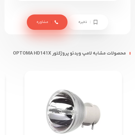
ذخیره
مشاوره
محصولات مشابه لامپ ویدئو پروژکتور OPTOMA HD141X