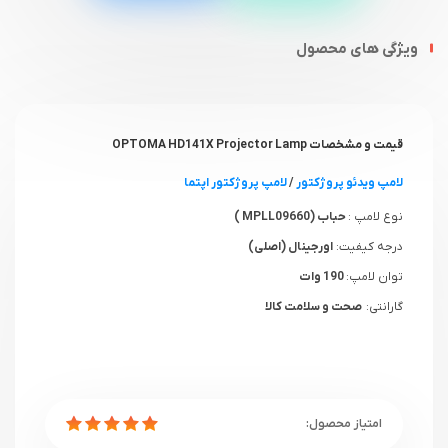
ویژگی های محصول
قیمت و مشخصات OPTOMA HD141X Projector Lamp
لامپ ویدئو پروژکتور
/
لامپ پروژکتور اپتما
نوع لامپ :
حباب (MPLL09660 )
درجه کیفیت:
اورجینال (اصلی)
توان لامپ:
190 وات
گارانتی:
صحت و سلامت کالا