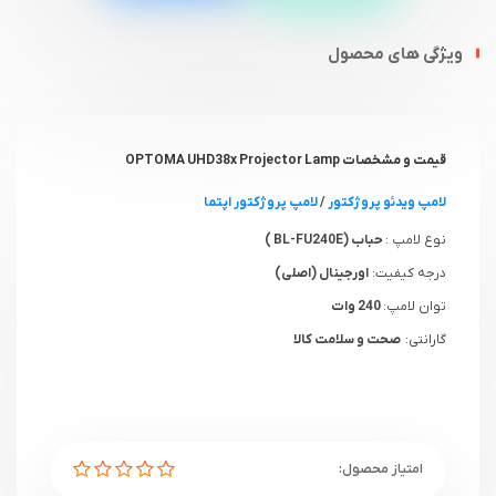
ویژگی های محصول
قیمت و مشخصات OPTOMA UHD38x Projector Lamp
لامپ ویدئو پروژکتور
/
لامپ پروژکتور اپتما
نوع لامپ :
حباب (BL-FU240E )
درجه کیفیت:
اورجینال (اصلی)
توان لامپ:
240 وات
گارانتی:
صحت و سلامت کالا