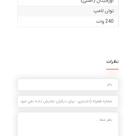
اورجینال (اصلی)
توان لامپ
240 وات
نظرات