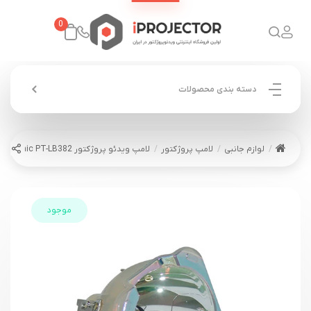
0
دسته بندی محصولات
لوازم جانبی
لامپ پروژکتور
لامپ ویدئو پروژکتور Panasonic PT-LB382
موجود