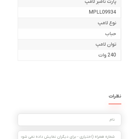
پارت نامبر لامپ
MPLL09934
نوع لامپ
حباب
توان لامپ
240 وات
نظرات