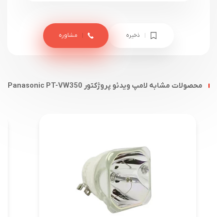
ذخیره
مشاوره
محصولات مشابه لامپ ویدئو پروژکتور Panasonic PT-VW350