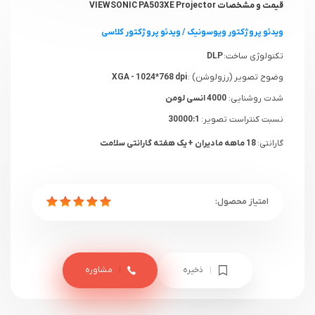
قیمت و مشخصات VIEWSONIC PA503XE Projector
ویدئو پروژکتور ویوسونیک
/
و
یدئو پروژکتور کلاسی
تکنولوژی ساخت:
DLP
وضوح تصویر (رزولوشن) :
XGA - 1024*768 dpi
شدت روشنایی:
4000 انسی لومن
نسبت کنتراست تصویر:
30000:1
گارانتی:
18 ماهه مادیران + یک هفته گارانتی سلامت
ذخیره
مشاوره