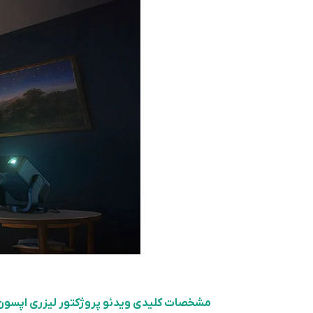
مشخصات کلیدی ویدئو پروژکتور لیزری اپسون B-EF22