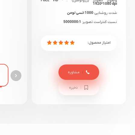
وضوح تصویر (رزولوشن) :
FULL HD -
1920*1080 dpi
شدت روشنایی:
1000 انسی لومن
نسبت کنتراست تصویر:
5000000:1
گارانتی:
18 ماهه مادیران+ یک هفته گارانتی
سلامت
مشاوره
ذخیره