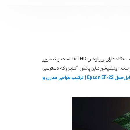
ویدئو پروژکتور اپسون EF-22 یک پروژکتور کوچک و چندکاره است که برای سرگرمی‌های خانگی طراحی شده است. این دستگاه دارای رزولوشن Full HD است و تصاویر
 از جمله اپلیکیشن‌های پخش آنلاین که دسترسی
بررسی تخصصی ویدئو پروژکتور قابل‌حمل Epson EF-22 | ترکیب طراحی مدرن و