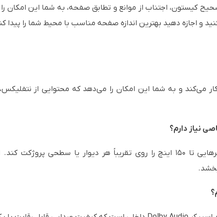
یح کیستون، اجتناب از موانع و تطابق صفحه، به شما این امکان را می
نید و اجازه دهید بهترین اندازه صفحه مناسب با محیط شما را پیدا کن
ه. خانواده EpiqVision Mini با Google TV کار می‌کند و به شما این امکان را می‌دهد که مح
صی نیاز دارم؟
خیر. خانواده EpiqVision Mini می‌تواند تصویرهایی تا ۱۵۰ اینچ را روی تقریباً هر د
خشد.
؟