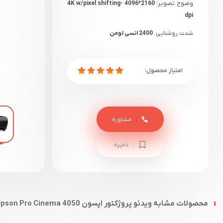
وضوح تصویر:
4K w/pixel shifting- 4096*2160
dpi
شدت روشنایی:
2400 انسی لومن
نسبت کنتراست تصویر:
50000:1
گارانتی:
18 ماهه دیتوس+ یک هفته گارانتی
سلامت
مشاوره
ذخیره
محصولات مشابه ویدئو پروژکتور اپسون Epson Pro Cinema 4050