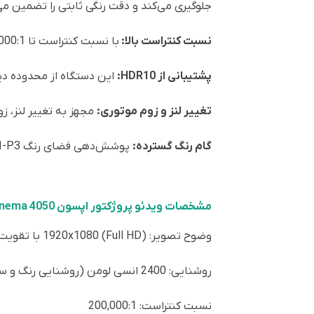
جلوگیری می‌کند و دقت رنگی ثابتی را تضمین می‌
نسبت کنتراست بالا:
با نسبت کنتراست تا 200,000:1، این پروژکتور سیاهی‌های عمیق و جزئیات سایه‌ها را به خوبی نمایش می‌دهد.
پشتیبانی از HDR10:
این دستگاه از محدوده دینامیکی بالا (HDR) پشتیبانی می‌کند که عمق رنگ و کن
تغییر لنز و زوم موتوری:
مجهز به تغییر لنز، ز
گام رنگ گسترده:
پوشش‌دهی فضای رنگ DCI-P3 برای رنگ‌های زنده و واقعی.
مشخصات ویدئو پروژکتور اپسون Epson Pro Cinema 4050
وضوح تصویر: 1920x1080 (Full HD) با تقویت 4K
روشنایی: 2400 انسی لومن (روشنایی رنگ و سفید)
نسبت کنتراست: 200,000:1