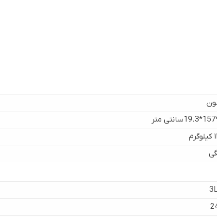
ون
رم
گی
3
2