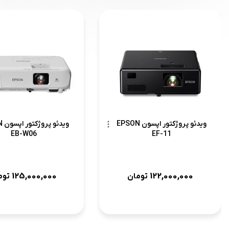
ویدئو پروژکتور اپسون EPSON
وید
EB-W06
EF-11
125,000,000
122,000,000
تومان
توم