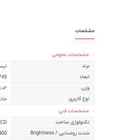
مشخصات
مشخصات عمومی
برند
اپس
ابعاد
45*157*19.3سانتی متر
وزن
۱۱.۰۲ کیلوگ
نوع کاربری
خان
مشخصات فنی
تکنولوژی ساخت
LCD
شدت روشنایی / Brightness
400