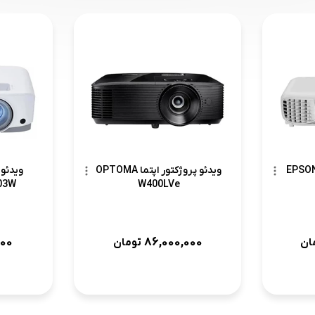
ئو پروژکتور اپسون EPSON
ویدئو پروژکتور اپتما OPTOMA
ویدئو
03W
W400LVe
000
86,000,000
ان
تومان