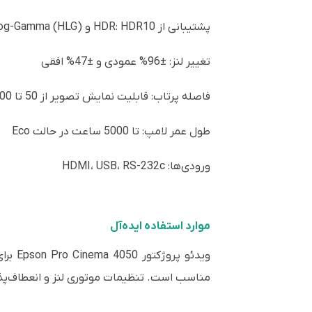
پشتیبانی از HDR: HDR10 و Hybrid Log-Gamma (HLG)
تغییر لنز: ±96% عمودی و ±47% افقی
فاصله پرتاب: قابلیت نمایش تصویر از 50 تا 300 اینچ
طول عمر لامپ: تا 5000 ساعت در حالت Eco
ورودی‌ها: HDMI، USB، RS-232c
موارد استفاده ایده‌آل
ویدئو
مناسب است. تنظیمات موتوری لنز و انعطاف‌پذی