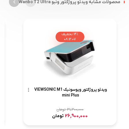
محصولات مشابه ویدئو پروژکتور ونبو Wanbo T2 Ultra
14%
تخفیف
08
:
12
:
06
ویدئو پروژکتور ویوسونیک VIEWSONIC M1
mini Plus
31,300,000
تومان
26,900,000
تومان