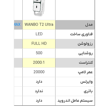
مدل
WANBO T2 Ultra
BO T2 MAX
فناوری ساخت
LED
LED
رزولوشن
FULL HD
FULL HD
روشنایی
500
250
کنتراست
2000:1
2000:1
عمر لامپ
20000
20000
وایرلس
دارد
دارد
باتری
ندارد
ندارد
سیستم عامل اندروید
دارد
دارد