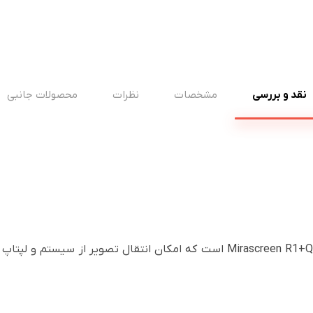
نقد و بررسی
مشخصات
نظرات
محصولات جانبی
دانگل Mirascreen Q5 یک مکمل برای گیرنده Mirascreen R1+Q5 است که امکان انتقال