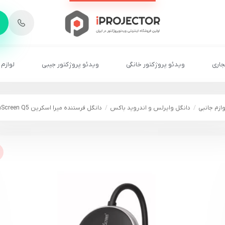
-
6
8
2
2
1
جاری
ویدئو پروژکتور خانگی
ویدئو پروژکتور جیبی
لوازم 
وازم جانبی
دانگل وایرلس و اندروید باکس
دانگل فرستنده میرا اسکرین MiraScreen Q5