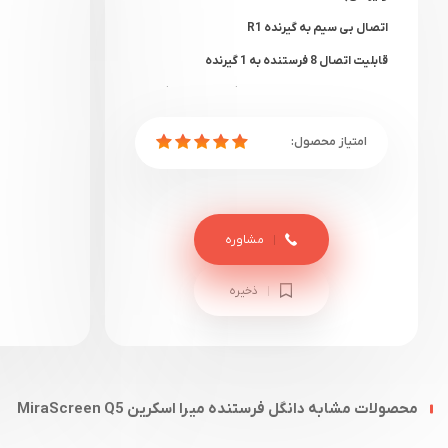
اتصال بی سیم به گیرنده R1
قابلیت اتصال 8 فرستنده به 1 گیرنده
بدون نیاز به درایور و نرم افزار ( Plug & Play )
حالت دوگانه (Dual mode)
قطع/وصل مجدد با یک کلیک
مشاوره
ذخیره
محصولات مشابه دانگل فرستنده میرا اسکرین MiraScreen Q5