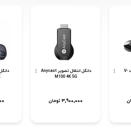
دانگل وایرلس وی نت V-
دانگل انتقال تصویر Anycast
دانگل
X
M100 4K 5G
00
3,900,000
ن
تومان