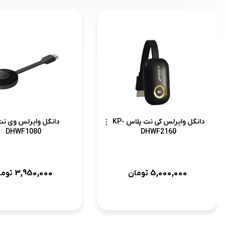
دانگل وایرلس کی نت پلاس KP-
DHWF1080
DHWF2160
3,950,000
5,000,000
تومان
توما