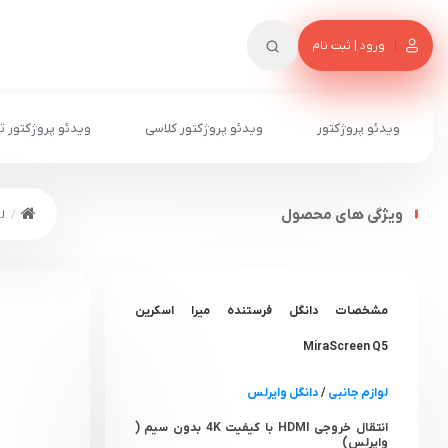
ورود | ثبت نام
ویدئو پروژکتور
ویدئو پروژکتور کلاسی
ویدئو پروژکتور ت
ویژگی های محصول
ل
مشخصات دانگل فرستنده میرا اسکرین
MiraScreen Q5
لوازم جانبی
/
دانگل وایرلس
انتقال خروجی HDMI با کیفیت 4K بدون سیم (
وایرلس)