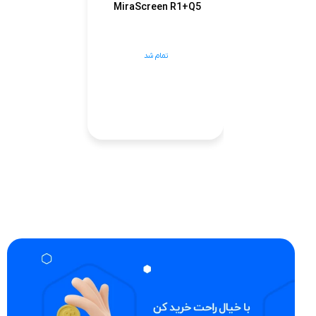
MiraScreen R1+Q5
تمام شد