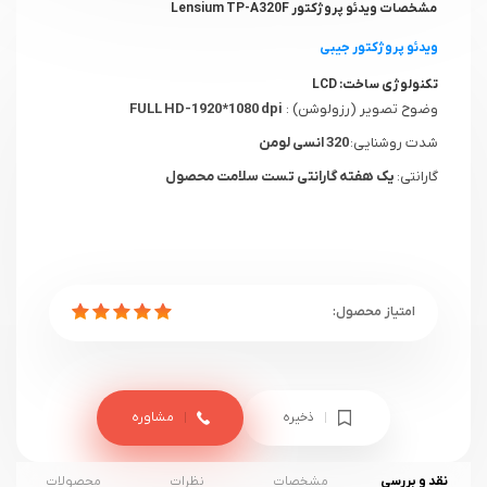
مشخصات ویدئو پروژکتور Lensium TP-A320F
ویدئو پروژکتور جیبی
تکنولوژی ساخت:
LCD
وضوح تصویر (رزولوشن) :
FULL HD-1920*1080 dpi
شدت روشنایی:
320 انسی لومن
گارانتی:
یک هفته گارانتی تست سلامت محصول
ذخیره
مشاوره
نقد و بررسی
مشخصات
نظرات
محصولات