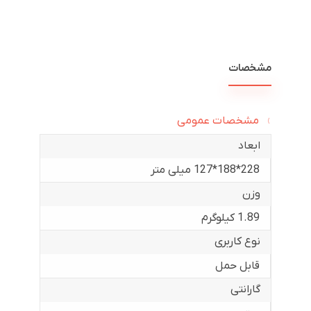
مشخصات
مشخصات عمومی
ابعاد
228*188*127 میلی متر
وزن
1.89 کیلوگرم
نوع کاربری
قابل حمل
گارانتی